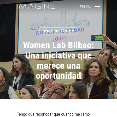
Skip
Menu
to
main
content
Imagine Grupo
Women Lab Bilbao:
Una iniciativa que
merece una
oportunidad
Tengo que reconocer que cuando me llamó