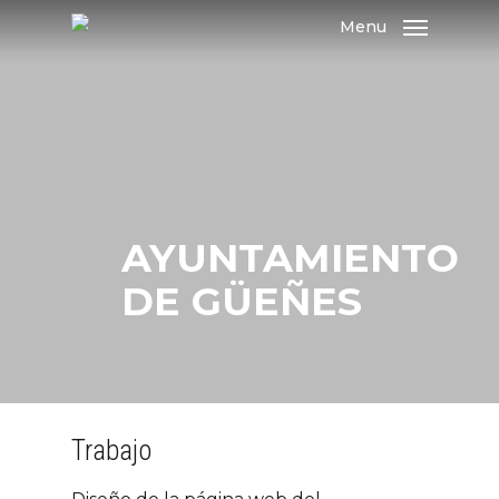
Skip
Menu
to
main
content
AYUNTAMIENTO
DE GÜEÑES
Trabajo